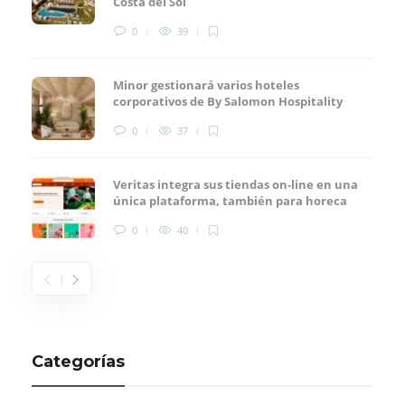
Costa del Sol
0
39
Minor gestionará varios hoteles
corporativos de By Salomon Hospitality
0
37
Veritas integra sus tiendas on-line en una
única plataforma, también para horeca
0
40
Categorías