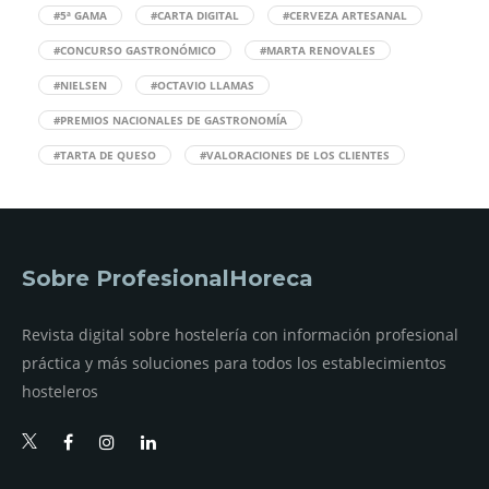
#5ª GAMA
#CARTA DIGITAL
#CERVEZA ARTESANAL
#CONCURSO GASTRONÓMICO
#MARTA RENOVALES
#NIELSEN
#OCTAVIO LLAMAS
#PREMIOS NACIONALES DE GASTRONOMÍA
#TARTA DE QUESO
#VALORACIONES DE LOS CLIENTES
Sobre ProfesionalHoreca
Revista digital sobre hostelería con información profesional
práctica y más soluciones para todos los establecimientos
hosteleros