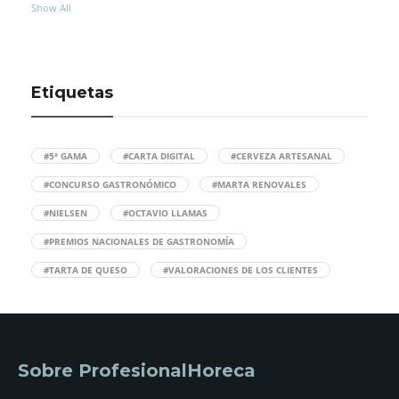
Show All
Etiquetas
#5ª GAMA
#CARTA DIGITAL
#CERVEZA ARTESANAL
#CONCURSO GASTRONÓMICO
#MARTA RENOVALES
#NIELSEN
#OCTAVIO LLAMAS
#PREMIOS NACIONALES DE GASTRONOMÍA
#TARTA DE QUESO
#VALORACIONES DE LOS CLIENTES
Sobre ProfesionalHoreca