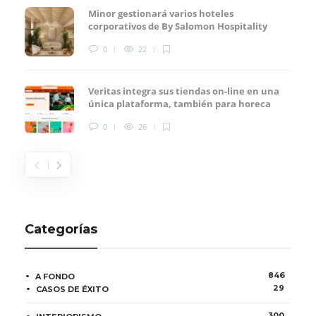
Minor gestionará varios hoteles
corporativos de By Salomon Hospitality
0
22
Veritas integra sus tiendas on-line en una
única plataforma, también para horeca
0
26
Categorías
846
A FONDO
29
CASOS DE ÉXITO
300