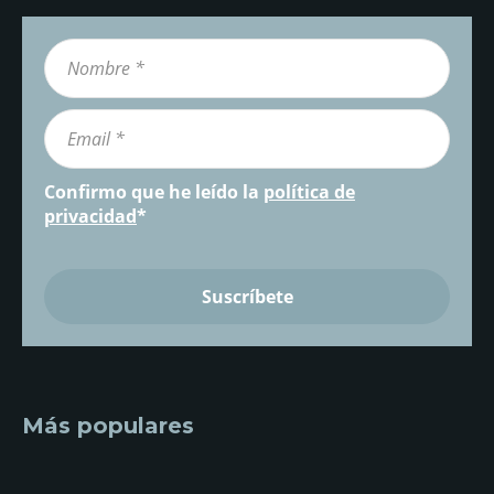
Confirmo que he leído la
política de
privacidad
*
Más populares