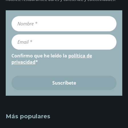
Confirmo que he leído la
política de
privacidad
*
Más populares