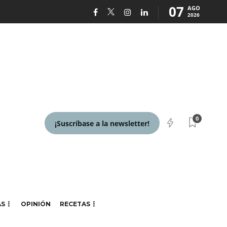
07
AGO
2026
0
¡Suscríbase a la newsletter!
AS
OPINIÓN
RECETAS