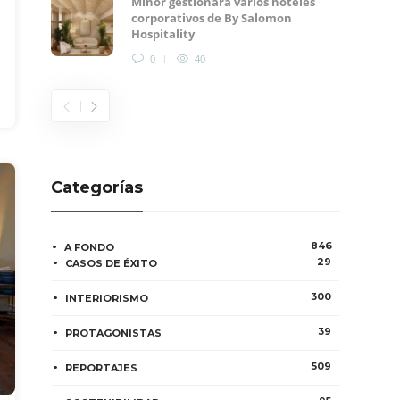
Minor gestionará varios hoteles
corporativos de By Salomon
Hospitality
0
40
Categorías
846
A FONDO
29
CASOS DE ÉXITO
300
INTERIORISMO
39
PROTAGONISTAS
509
REPORTAJES