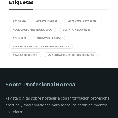
Etiquetas
#5ª GAMA
#CARTA DIGITAL
#CERVEZA ARTESANAL
#CONCURSO GASTRONÓMICO
#MARTA RENOVALES
#NIELSEN
#OCTAVIO LLAMAS
#PREMIOS NACIONALES DE GASTRONOMÍA
#TARTA DE QUESO
#VALORACIONES DE LOS CLIENTES
Sobre ProfesionalHoreca
Revista digital sobre hostelería con información profesional
práctica y más soluciones para todos los establecimientos
hosteleros