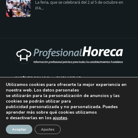
La feria, que se celebrará del 2 al 5 de octubre en
IFA...
QUIÉNES SOMOS
PUBLICIDAD
Utilizamos cookies para ofrecerte la mejor experiencia en
nuestra web. Los datos personales
AVISO LEGAL
se utilizarán para la personalización de anuncios y las
cookies se podrán utilizar para
POLÍTICA DE COOKIES
publicidad personalizada y no personalizada. Puedes
aprender más sobre qué cookies utilizamos
POLÍTICA DE PRIVACIDAD
o desactivarlas en los
ajustes
.
¡Suscríbase!
CONTACTO
Aceptar
Ajustes