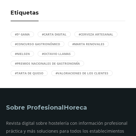
Etiquetas
#5ª GAMA
#CARTA DIGITAL
#CERVEZA ARTESANAL
#CONCURSO GASTRONÓMICO
#MARTA RENOVALES
#NIELSEN
#OCTAVIO LLAMAS
#PREMIOS NACIONALES DE GASTRONOMÍA
#TARTA DE QUESO
#VALORACIONES DE LOS CLIENTES
Sobre ProfesionalHoreca
Revista digital sobre hostelería con información profesional
práctica y más soluciones para todos los establecimientos