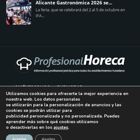
Alicante Gastronómica 2026 se...
La feria, que se celebrará del 2 al 5 de octubre en
IFA...
QUIÉNES SOMOS
PUBLICIDAD
Utilizamos cookies para ofrecerte la mejor experiencia en
nuestra web. Los datos personales
AVISO LEGAL
se utilizarán para la personalización de anuncios y las
cookies se podrán utilizar para
POLÍTICA DE COOKIES
publicidad personalizada y no personalizada. Puedes
aprender más sobre qué cookies utilizamos
POLÍTICA DE PRIVACIDAD
o desactivarlas en los
ajustes
.
¡Suscríbase!
CONTACTO
Aceptar
Ajustes