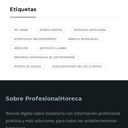
Etiquetas
#5ª GAMA
#CARTA DIGITAL
#CERVEZA ARTESANAL
#CONCURSO GASTRONÓMICO
#MARTA RENOVALES
#NIELSEN
#OCTAVIO LLAMAS
#PREMIOS NACIONALES DE GASTRONOMÍA
#TARTA DE QUESO
#VALORACIONES DE LOS CLIENTES
Sobre ProfesionalHoreca
Revista digital sobre hostelería con información profesional
práctica y más soluciones para todos los establecimientos