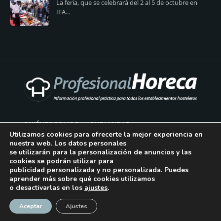
La feria, que se celebrará del 2 al 5 de octubre en
IFA...
QUIÉNES SOMOS
PUBLICIDAD
Utilizamos cookies para ofrecerte la mejor experiencia en
nuestra web. Los datos personales
AVISO LEGAL
se utilizarán para la personalización de anuncios y las
cookies se podrán utilizar para
POLÍTICA DE COOKIES
publicidad personalizada y no personalizada. Puedes
aprender más sobre qué cookies utilizamos
POLÍTICA DE PRIVACIDAD
o desactivarlas en los
ajustes
.
¡Suscríbase!
CONTACTO
Aceptar
Ajustes