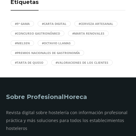
Etiquetas
#5ª GAMA
#CARTA DIGITAL
#CERVEZA ARTESANAL
#CONCURSO GASTRONÓMICO
#MARTA RENOVALES
#NIELSEN
#OCTAVIO LLAMAS
#PREMIOS NACIONALES DE GASTRONOMÍA
#TARTA DE QUESO
#VALORACIONES DE LOS CLIENTES
Sobre ProfesionalHoreca
Revista digital sobre hostelería con información profesional
práctica y más soluciones para todos los establecimientos
hosteleros