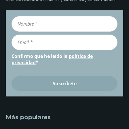
Confirmo que he leído la
política de
privacidad
*
Más populares