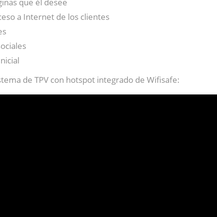
áginas que él desee
so a Internet de los clientes
es
ociales
nicial
stema de TPV con hotspot integrado de Wifisafe: