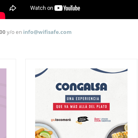
100
y/o en
info@
wifisafe.com