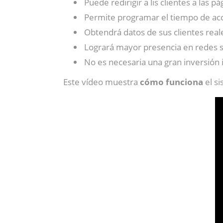
Puede redirigir a lis clientes a las p
Permite programar el tiempo de acce
Obtendrá datos de sus clientes real
Logrará mayor presencia en redes s
No es necesaria una gran inversión i
Este vídeo muestra
cómo funciona
el si