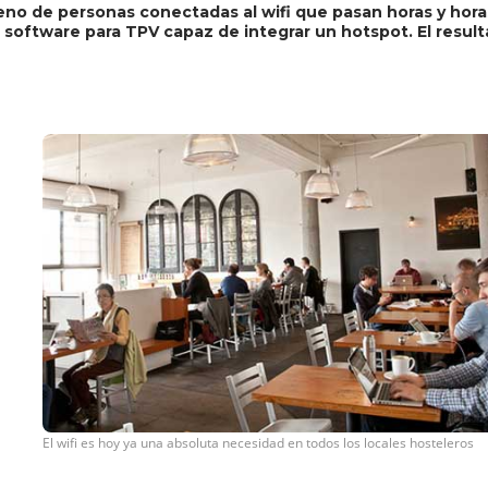
lleno de personas conectadas al wifi que pasan horas y hor
r software para TPV capaz de integrar un hotspot. El resulta
El wifi es hoy ya una absoluta necesidad en todos los locales hosteleros