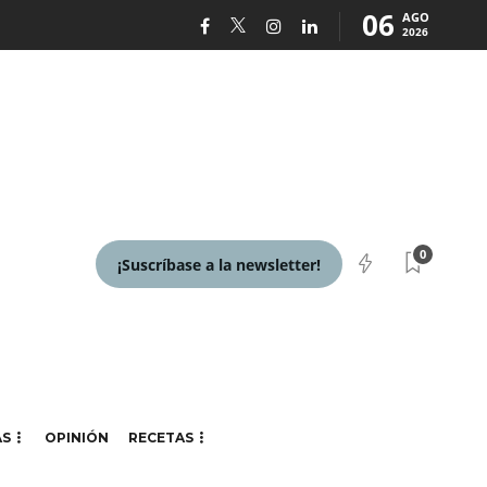
06
AGO
2026
0
¡Suscríbase a la newsletter!
AS
OPINIÓN
RECETAS