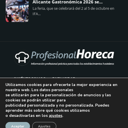
Alicante Gastronómica 2026 se...
La feria, que se celebrará del 2 al 5 de octubre en
IFA...
QUIÉNES SOMOS
PUBLICIDAD
Utilizamos cookies para ofrecerte la mejor experiencia en
nuestra web. Los datos personales
AVISO LEGAL
se utilizarán para la personalización de anuncios y las
cookies se podrán utilizar para
POLÍTICA DE COOKIES
publicidad personalizada y no personalizada. Puedes
aprender más sobre qué cookies utilizamos
POLÍTICA DE PRIVACIDAD
o desactivarlas en los
ajustes
.
¡Suscríbase!
CONTACTO
Aceptar
Ajustes