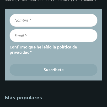
Confirmo que he leído la
política de
privacidad
*
Más populares