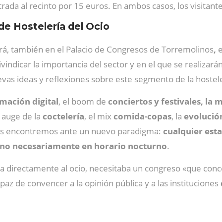
ada al recinto por 15 euros. En ambos casos, los visitante
de Hostelería del Ocio
rá, también en el Palacio de Congresos de Torremolinos
,
e
ivindicar la importancia del sector y en el que se realiza
as ideas y reflexiones sobre este segmento de la hostele
rmación digital
, el boom de
conciertos y festivales, la 
l auge de la
coctelería
, el mix
comida-copas
, la
evolució
s encontremos ante un nuevo paradigma:
cualquier esta
 y no necesariamente en horario nocturno
.
da directamente al ocio, necesitaba un congreso «que con
paz de convencer a la opinión pública y a las instituciones