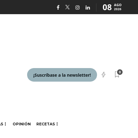
08
AGO
2026
0
¡Suscríbase a la newsletter!
AS
OPINIÓN
RECETAS