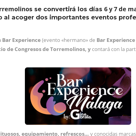
rremolino
6 y 7 de 
s se convertirá los días
o
al acoger dos importantes eventos profe
a
Bar Experience
(evento «hermano» de
Bar Experience
cio de Congresos de Torremolinos, y
contará con la par
rituosos, equipamiento, refrescos…
y conocidas marcas 