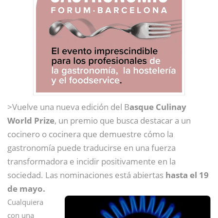
>Vuelve una nueva edición del B
asque Culinay
World Prize
, un premio que busca destacar a un
cocinero o cocinera que demuestre cómo la
gastronomía puede traducirse en una fuerza
transformadora e incidir positivamente en la
sociedad. Las nominaciones está abiertas
hasta el 19
de mayo.
Cualquiera
con una