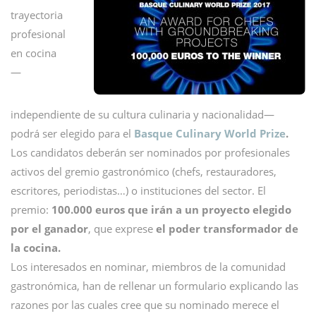
trayectoria
profesional
en cocina
—
independiente de su cultura culinaria y nacionalidad—
podrá ser elegido para el
Basque Culinary World Prize
.
Los candidatos deberán ser nominados por profesionales
activos del gremio gastronómico (chefs, restauradores,
escritores, periodistas…) o instituciones del sector. El
premio:
100.000 euros que irán a un proyecto elegido
por el ganador
, que exprese
el poder transformador de
la cocina.
Los interesados en nominar, miembros de la comunidad
gastronómica, han de rellenar un formulario explicando las
razones por las cuales cree que su nominado merece el