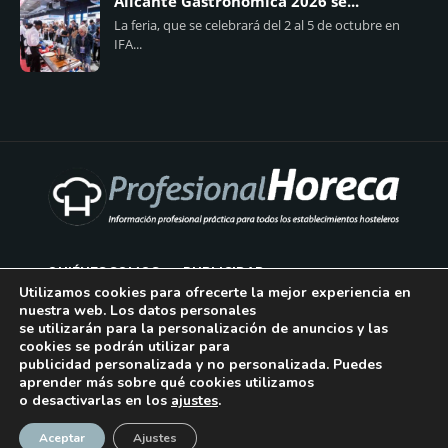
Alicante Gastronómica 2026 se...
La feria, que se celebrará del 2 al 5 de octubre en
IFA...
QUIÉNES SOMOS
PUBLICIDAD
Utilizamos cookies para ofrecerte la mejor experiencia en
nuestra web. Los datos personales
AVISO LEGAL
se utilizarán para la personalización de anuncios y las
cookies se podrán utilizar para
POLÍTICA DE COOKIES
publicidad personalizada y no personalizada. Puedes
aprender más sobre qué cookies utilizamos
POLÍTICA DE PRIVACIDAD
o desactivarlas en los
ajustes
.
¡Suscríbase!
CONTACTO
Aceptar
Ajustes