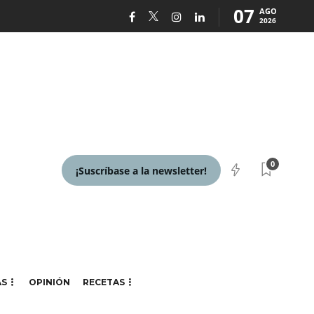
07
AGO
2026
0
¡Suscríbase a la newsletter!
AS
OPINIÓN
RECETAS