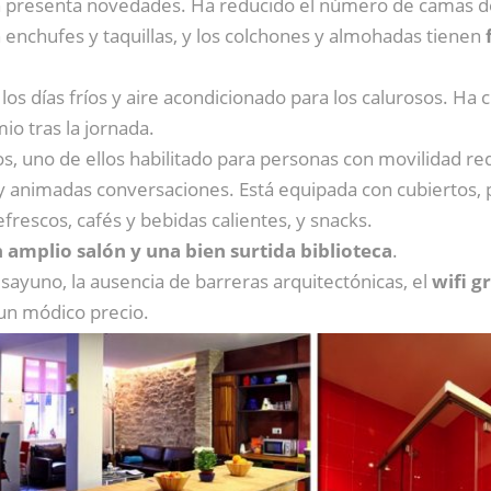
 presenta novedades. Ha reducido el número de camas d
enchufes y taquillas, y los colchones y almohadas tienen
los días fríos y aire acondicionado para los calurosos. Ha 
io tras la jornada.
s, uno de ellos habilitado para personas con movilidad red
animadas conversaciones. Está equipada con cubiertos, pl
escos, cafés y bebidas calientes, y snacks.
 amplio salón y una bien surtida biblioteca
.
esayuno, la ausencia de barreras arquitectónicas, el
wifi g
 un módico precio.