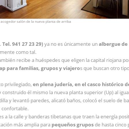
l acogedor salón de la nueva planta de arriba
.
Tel. 941 27 23 29)
ya no es únicamente un
albergue de
amente como tal.
mbién recibe a huéspedes que eligen la capital riojana por
ap para familias, grupos y viajero
s que buscan otro tip
 privilegiado,
en plena judería, en el casco histórico 
y construido él mismo la nueva planta superior (Up) al igua
andilla y levantó paredes, alicató baños, colocó el suelo d
 confortable.
 a la calle y banderas tibetanas que traen la energía posi
itación más amplia para
pequeños grupos
de hasta cinco 