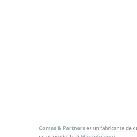
Comas & Partners
es un fabricante de c
estos productos?
Más info aquí.