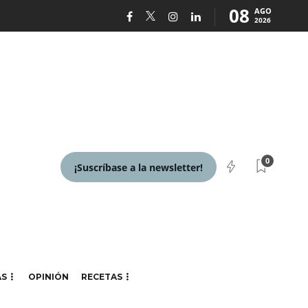
08
AGO
2026
0
¡Suscríbase a la newsletter!
AS
OPINIÓN
RECETAS