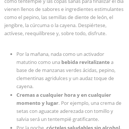
como tentempié y las copas sanas para finalizar el día
vienen llenos de sabores e ingredientes estimulantes
como el pepino, las semillas de diente de león, el
jengibre, la cúrcuma o la cayena. Despiértese,
actívese, reequilíbrese y, sobre todo, disfrute.
Por la mañana, nada como un activador
matutino como una
bebida revitalizante
a
base de de manzanas verdes ácidas, pepino,
clementinas agridulces y un audaz toque de
cayena.
Cremas a cualquier hora y en cualquier
momento y lugar
. Por ejemplo, una crema de
setas con aguacate aderezada con tomillo y
salvia será un tentempié gratificante.
Por la noche,
cócteles saludables sin alcohol.