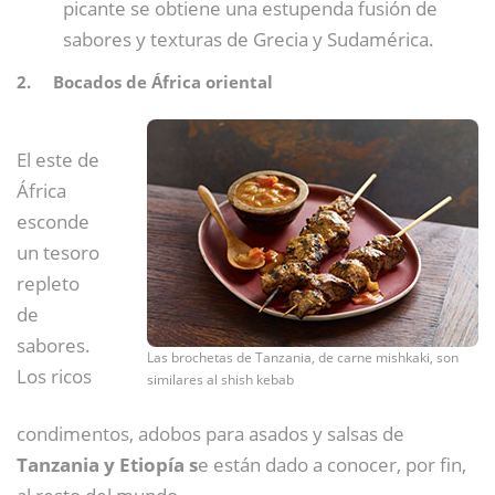
picante se obtiene una estupenda fusión de
sabores y texturas de Grecia y Sudamérica.
2. Bocados de África oriental
El este de
África
esconde
un tesoro
repleto
de
sabores.
Las brochetas de Tanzania, de carne mishkaki, son
Los ricos
similares al shish kebab
condimentos, adobos para asados y salsas de
Tanzania y Etiopía s
e están dado a conocer, por fin,