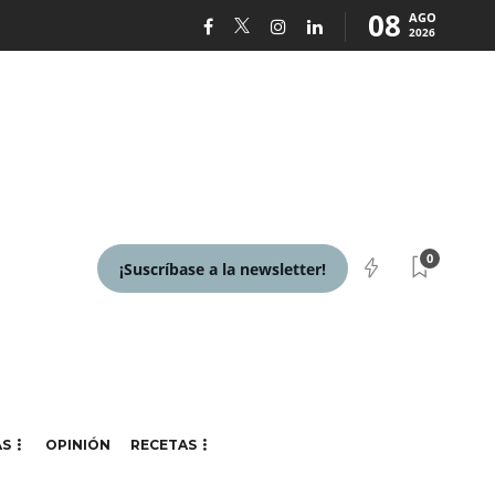
08
AGO
2026
0
¡Suscríbase a la newsletter!
AS
OPINIÓN
RECETAS