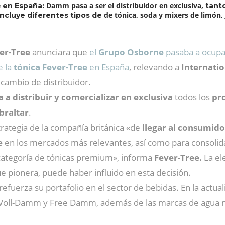
e
Damm pasa a ser el distribuidor en exclusiva,
en España:
tant
de tónica, soda y mixers de limón, 
incluye diferentes tipos de
er-Tree
anunciara que
el
Grupo Osborne
pasaba a ocupa
e la
tónica Fever-Tree
en España
, relevando a
Internatio
 cambio de distribuidor.
a distribuir y comercializar en exclusiva
todos los
pr
braltar
.
rategia de la compañía británica «de
llegar al consumido
e
en los mercados más relevantes, así como para consolid
categoría de tónicas premium», informa
Fever-Tree.
La el
e pionera, puede haber influido en esta decisión.
efuerza su portafolio en el sector de bebidas. En la actu
 Voll-Damm y Free Damm, además de las marcas de agua min