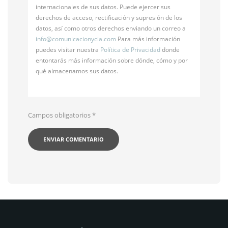
internacionales de sus datos. Puede ejercer sus
derechos de acceso, rectificación y supresión de los
datos, así como otros derechos enviando un correo a
info@
comunicacionycia.com
Para más información
puedes visitar nuestra
Política de Privacidad
donde
entontarás más información sobre dónde, cómo y por
qué almacenamos sus datos.
Campos obligatorios
*