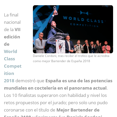
La final
nacional
de la
VII
edición
de
World
Daniele Cordoni, tras recibir el trofeo que le acredita
Class
como mejor Bartender de España 2018
Compet
ition
2018
demostró que
España es una de las potencias
mundiales en coctelería en el panorama actual
.
Los 10 finalistas superaron con habilidad y nivel los
retos propuestos por el jurado; pero solo uno pudo
coronarse con el título de
Mejor Bartender de