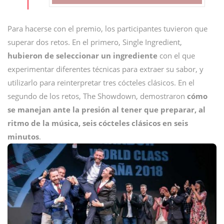
Para hacerse con el premio, los participantes tuvieron que
superar dos retos. En el primero, Single Ingredient,
hubieron de seleccionar un ingrediente
con el que
experimentar diferentes técnicas para extraer su sabor, y
utilizarlo para reinterpretar tres cócteles clásicos. En el
segundo de los retos, The Showdown, demostraron
cómo
se manejan ante la presión al tener que preparar, al
ritmo de la música, seis cócteles clásicos en seis
minutos
.