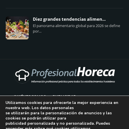
Diez grandes tendencias alimen...
El panorama alimentario global para 2026 se define
por...
QUIÉNES SOMOS
PUBLICIDAD
Utilizamos cookies para ofrecerte la mejor experiencia en
nuestra web. Los datos personales
AVISO LEGAL
se utilizarán para la personalización de anuncios y las
cookies se podrán utilizar para
POLÍTICA DE COOKIES
publicidad personalizada y no personalizada. Puedes
aprender más sobre qué cookies utilizamos