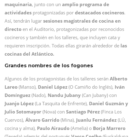
maquinaria
, junto con un
amplio programa de
actividades
protagonizadas por
destacados cocineros
.
Así, tendrán lugar
sesiones magistrales de cocina en
directo
en el Auditorio, protagonizadas por reconocidos
cocineros y también en los talleres, que incluyen cata y
requieren inscripción. Todas ellas girarán alrededor de
las
cocinas del Atlántico.
Grandes nombres de los fogones
Algunos de los protagonistas de los talleres serán
Alberto
Lareo
(Manso),
Daniel López
(O Camiño do Inglés),
Iván
Domínguez
(Nado),
Nandu Jubany
(Can Jubany) con
Juanjo López
(La Tasquita de Enfrente),
Daniel Guzmán y
Julio Sotomayor
(Nova) con
Santiago Pérez
(Finca Los
Cuervos),
Álvaro Garrido
(Mina),
Juanlu Fernández
(LÚ,
cocina y alma),
Paulo Airaudo
(Amelia) o
Borja Marrero
(Texeda) además del portugués
Vasco Coelho
(Euskalduna