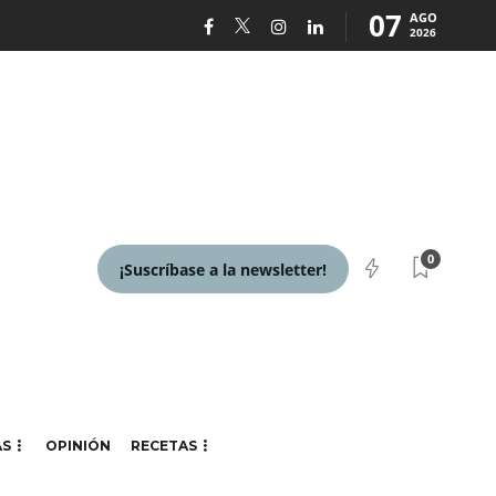
07
AGO
2026
0
¡Suscríbase a la newsletter!
AS
OPINIÓN
RECETAS