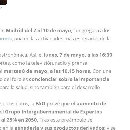
yo
 en
Madrid del 7 al 10 de mayo
, congregará a los
mets
,
una de las actividades más esperadas de la
astronómica. Así, el
lunes, 7 de mayo, a las 16:30
tes, como la televisión, radio y prensa.
el
martes 8 de mayo, a las 10.15 horas
. Con una
vo del foro es
concienciar sobre la importancia
para la salud, sino también para el desarrollo
e otros datos, la
FAO
prevé que
el aumento de
 el
Grupo Intergubernamental de Expertos
0 al 25% en 2050
. Tras este preámbulo se
; en la
ganadería y sus productos derivados
; y se