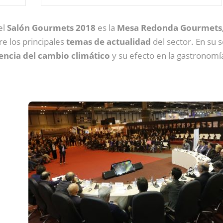
el
Salón Gourmets 2018
es la
Mesa Redonda Gourmets
e los principales
temas de actualidad
del sector. En su 
encia del cambio climático
y su efecto en la gastronomía