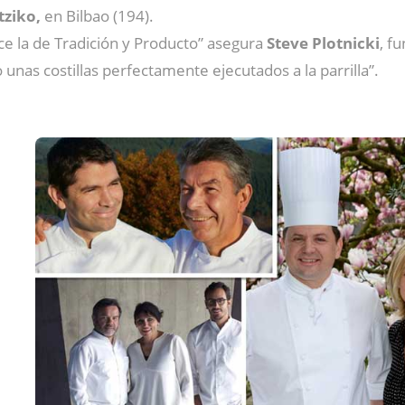
tziko,
en Bilbao (194).
ce la de Tradición y Producto” asegura
Steve Plotnicki
, f
 unas costillas perfectamente ejecutados a la parrilla”.