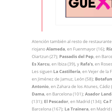
Atención también al resto de restaurantes 
riojano
Alameda
, en Fuenmayor (16);
Rí
Oiartzun (27);
Passadis del Pep
, en Barc
Es Xarcu
, en Ibiza (39), y
Rafa’s
, en Roses
Les siguen
La Castillería
, en Vejer de la 
en Jiménez de Jamuz, León (58);
Botafu
Antonio
, en Zahara de los Atunes, Cádiz 
Dama
, en Barcelona (101);
Asador Land
(131);
El Pescador
, en Madrid (134);
Ca l
Barcelona (167);
La Trainera
, en Madrid 