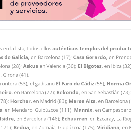
en la lista, todos ellos
auténticos templos del producto
as de Galicia,
en Barcelona (17);
Casa Gerardo,
en Prendes
elona (28);
Askua
en Valencia (30);
El Bigotes,
en Ibiza (32
, Girona (41).
Frontera (53); el gaditano
El Faro de Cádiz
(55);
Horma O
meiro
, en Barcelona (72);
Rekondo,
en San Sebastián (73)
(78);
Horcher
, en Madrid (83);
Marea Alta
, en Barcelona 
a
, en Mendaro, Guipúzcoa (111);
Mannix,
en Campaspero, 
’Isidre,
en Barcelona (146);
Echaurren
, en Ezcaray, La Rio
(171);
Bedua,
en Zumaia, Guipúzcoa (175);
Viridiana,
en M