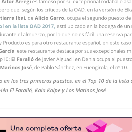
r
Aitor Arregi
es famoso por su excepcional rodaballo asado
ro que, según los críticos de la OAD, en la versión de El
iarra Ibai,
de
Alicio Garro,
ocupa el segundo puesto de l
l en la lista OAD 2017,
está ubicado en la bodega de un
ante el almuerzo, por lo que no es fácil una reserva pa
 y Producto es para otro restaurante español, en este caso
García
, este restaurante destaca por sus excepcionales m
op10:
El Faralló
de Javier Alguacil en Denia ocupa el puesto
 Marinos José
, de Pablo Sánchez, en Fuengirola, el nº 10.
 en los tres primeros puestos, en el Top 10 de la lista
n El Faralló, Kaia Kaipe y Los Marinos José