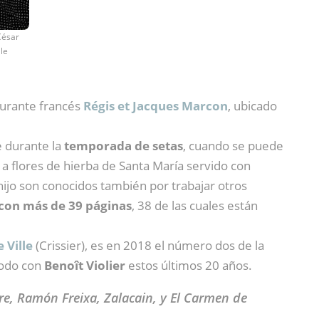
César
lle
aurante francés
Régis et Jacques Marcon
, ubicado
e durante la
temporada de setas
, cuando se puede
a flores de hierba de Santa María servido con
 hijo son conocidos también por trabajar otros
 con más de 39 páginas
, 38 de las cuales están
 Ville
(Crissier), es en 2018 el número dos de la
codo con
Benoît Violier
estos últimos 20 años.
rre, Ramón Freixa, Zalacain, y El Carmen de