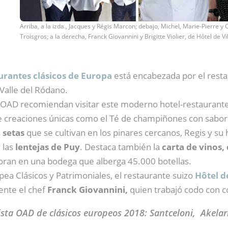
Arriba, a la izda., Jacques y Régis Marcon; debajo, Michel, Marie-Pierre y 
Troisgros; a la derecha, Franck Giovannini y Brigitte Violier, de Hôtel de Vi
urantes clásicos de Europa
está encabezada por el rest
 Valle del Ródano.
e la OAD recomiendan visitar este moderno hotel-restaurant
e creaciones únicas como el Té de champiñones con sabor 
s
setas
que se cultivan en los pinares cercanos, Regis y su
 las
lentejas de Puy
. Destaca también la
carta de vinos,
soran en una bodega que alberga 45.000 botellas.
opea Clásicos y Patrimoniales, el restaurante suizo
Hôtel de
rente el chef
Franck Giovannini,
quien trabajó codo con 
lista OAD de clásicos europeos 2018: Santceloni, Akela