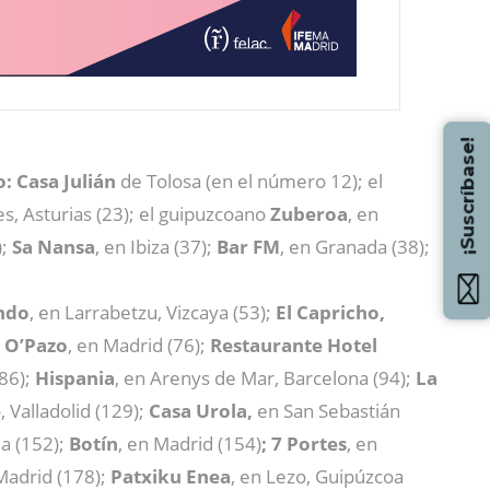
¡Suscríbase!
: Casa Julián
de Tolosa (en el número 12); el
, Asturias (23); el guipuzcoano
Zuberoa
, en
);
Sa Nansa
, en Ibiza (37);
Bar FM
, en Granada (38);
ndo
, en Larrabetzu, Vizcaya (53);
El Capricho,
;
O’Pazo
, en Madrid (76);
Restaurante Hotel
(86);
Hispania
, en Arenys de Mar, Barcelona (94);
La
Valladolid (129);
Casa Urola,
en San Sebastián
ja (152);
Botín
, en Madrid (154)
; 7 Portes
, en
adrid (178);
Patxiku Enea
, en Lezo, Guipúzcoa