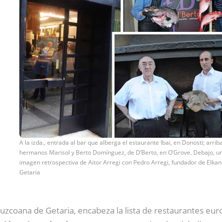
A la izda., entrada al bar que alberga el estaurante Ibai, en Donosti; arriba
hermanos Marisol y Berto Domínguez, de D’Berto, en O’Grove. Debajo, u
imagen retrospectiva de Aitor Arregi con Pedro Arregi, fundador de Elkan
Getaria
puzcoana de Getaria, encabeza la lista de restaurantes eu