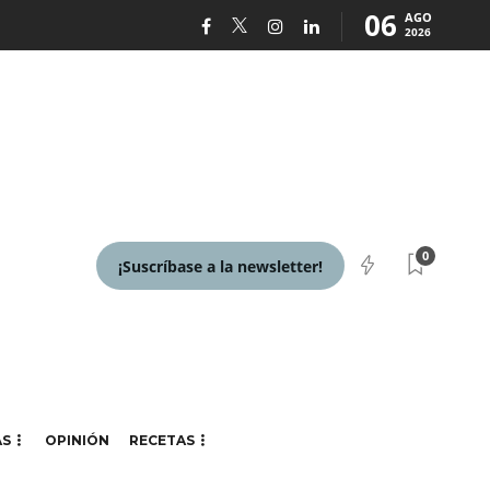
06
AGO
2026
0
¡Suscríbase a la newsletter!
AS
OPINIÓN
RECETAS