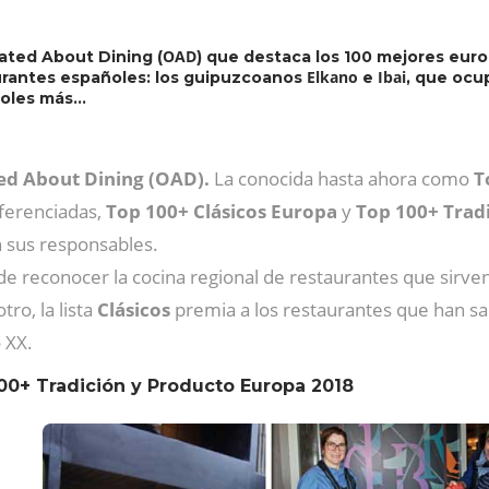
OAD
nated About Dining (
) que destaca los 100 mejores eur
Elkano
Ibai
urantes españoles: los guipuzcoanos
e
, que ocu
añoles más…
d About Dining (OAD).
La conocida hasta ahora como
T
iferenciadas,
Top 100+ Clásicos Europa
y
Top 100+ Trad
n sus responsables.
e reconocer la cocina regional de restaurantes que sirven
ro, la lista
Clásicos
premia a los restaurantes que han sa
 XX.
100+ Tradición y Producto Europa 2018