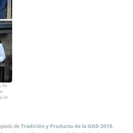
, los
na
o, en
ropeos de
Tradición y Producto de la OAD 2018
.