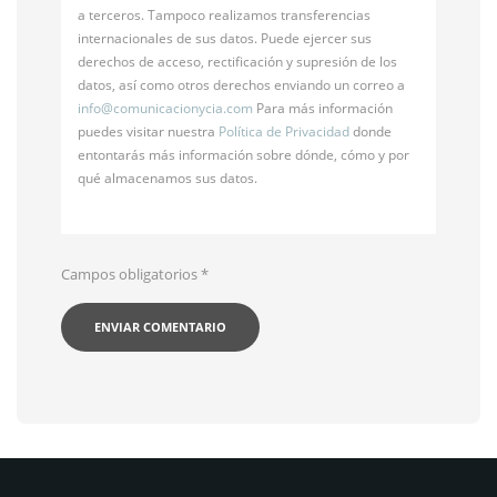
a terceros. Tampoco realizamos transferencias
internacionales de sus datos. Puede ejercer sus
derechos de acceso, rectificación y supresión de los
datos, así como otros derechos enviando un correo a
info@
comunicacionycia.com
Para más información
puedes visitar nuestra
Política de Privacidad
donde
entontarás más información sobre dónde, cómo y por
qué almacenamos sus datos.
Campos obligatorios
*