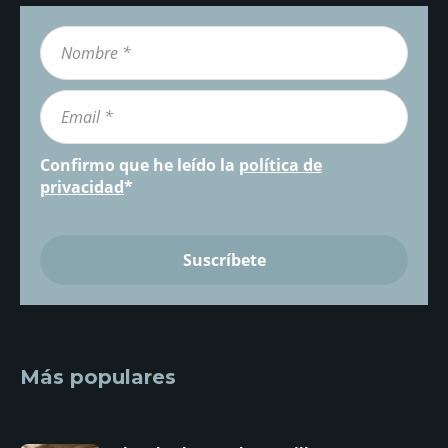
Confirmo que he leído la
política de
privacidad
*
Más populares