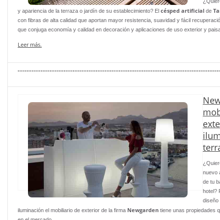
¿Quiere
césped artificial
Ta
y apariencia de la terraza o jardín de su establecimiento? El
de
con fibras de alta calidad que aportan mayor resistencia, suavidad y fácil recuperació
que conjuga economía y calidad en decoración y aplicaciones de uso exterior y paisaj
Leer más.
New
mobi
exte
ilum
terr
¿Quier
nuevo a
de tu b
hotel? 
diseño
Newgarden
iluminación el mobiliario de exterior de la firma
tiene unas propiedades q
en el mercado.