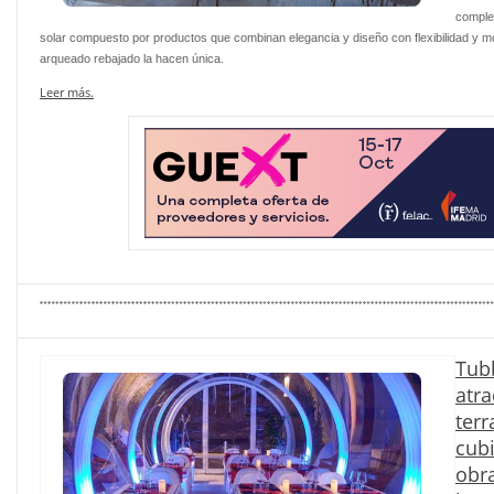
comple
solar compuesto por productos que combinan elegancia y diseño con flexibilidad y m
arqueado rebajado la hacen única.
Leer más.
Tub
atra
terr
cubi
obr