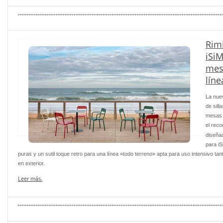
Rimi
iSiM
mes
líne
La nue
de sill
mesas 
el reco
diseña
para i
puras y un sutil toque retro para una línea «todo terreno» apta para uso intensivo tan
en exterior.
Leer más.