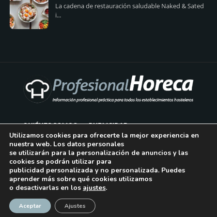
La cadena de restauración saludable Naked & Sated
i...
QUIÉNES SOMOS
PUBLICIDAD
Utilizamos cookies para ofrecerte la mejor experiencia en
nuestra web. Los datos personales
AVISO LEGAL
se utilizarán para la personalización de anuncios y las
cookies se podrán utilizar para
POLÍTICA DE COOKIES
publicidad personalizada y no personalizada. Puedes
aprender más sobre qué cookies utilizamos
POLÍTICA DE PRIVACIDAD
o desactivarlas en los
ajustes
.
¡Suscríbase!
CONTACTO
Aceptar
Ajustes