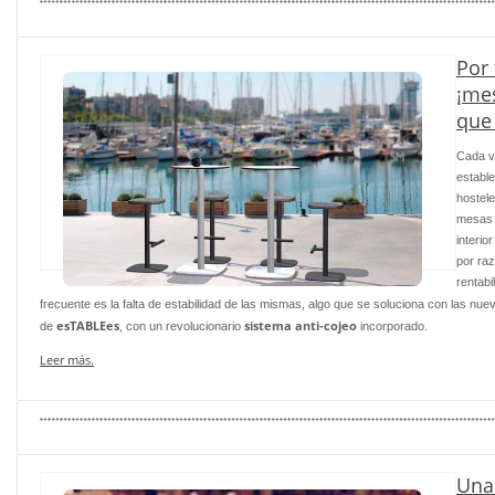
Por 
¡mes
que 
Cada 
establ
hostele
mesas a
interio
por ra
rentabi
frecuente es la falta de estabilidad de las mismas, algo que se soluciona con las nu
esTABLEes
sistema anti-cojeo
de
, con un revolucionario
incorporado.
Leer más.
Una