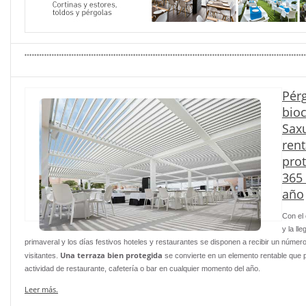
Pér
bioc
Sax
rent
prot
365 
año
Con el
y la ll
primaveral y los días festivos hoteles y restaurantes se disponen a recibir un núme
Una terraza bien protegida
visitantes.
se convierte en un elemento rentable que p
actividad de restaurante, cafetería o bar en cualquier momento del año.
Leer más.