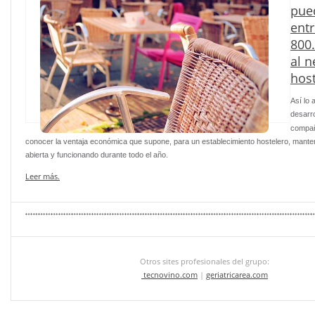
pue
entr
800
al n
hos
Así lo 
desarro
compa
conocer la ventaja económica que supone, para un establecimiento hostelero, mante
abierta y funcionando durante todo el año.
Leer más.
Otros sites profesionales del grupo:
tecnovino.com
|
geriatricarea.com