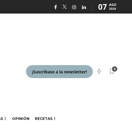
07
AGO
2026
0
¡Suscríbase a la newsletter!
AS
OPINIÓN
RECETAS