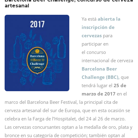
artesanal
Ya está
abierta la
inscripción de
cervezas
para
participar en
el concurso
internacional de cerveza
Barcelona Beer
Challenge (BBC),
que
tendrá lugar el
25 de
marzo de 2017
en el
marco del Barcelona Beer Festival, la principal cita de
cerveza artesanal del sur de Europa, que en esta ocasión se
celebra en la Farga de l’Hospitalet, del 24 al 26 de marzo.
Las cervezas concursantes optan a la medalla de oro, plata y
bronce en su categoría de competición; también optan al