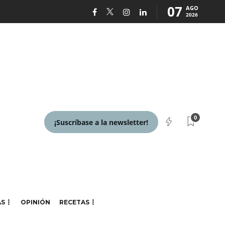
07
AGO
2026
0
¡Suscríbase a la newsletter!
AS
OPINIÓN
RECETAS