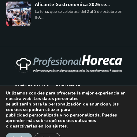
Alicante Gastronómica 2026 se...
La feria, que se celebrará del 2 al 5 de octubre en
IFA...
QUIÉNES SOMOS
PUBLICIDAD
Utilizamos cookies para ofrecerte la mejor experiencia en
nuestra web. Los datos personales
AVISO LEGAL
se utilizarán para la personalización de anuncios y las
cookies se podrán utilizar para
POLÍTICA DE COOKIES
publicidad personalizada y no personalizada. Puedes
aprender más sobre qué cookies utilizamos
POLÍTICA DE PRIVACIDAD
o desactivarlas en los
ajustes
.
¡Suscríbase!
CONTACTO