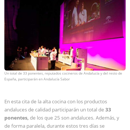
Un total de 33 ponentes, reputados cocineros de Andalucía y del resto de
España, participarán en Andalucía Sabor
En esta cita de la alta cocina con los productos
andaluces de calidad participarán un total de
33
ponentes,
de los que 25 son andaluces. Además, y
de forma paralela, durante estos tres días se