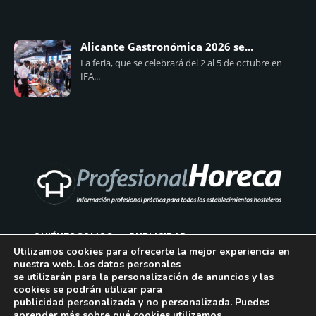
Alicante Gastronómica 2026 se...
La feria, que se celebrará del 2 al 5 de octubre en
IFA...
QUIÉNES SOMOS
PUBLICIDAD
Utilizamos cookies para ofrecerte la mejor experiencia en
nuestra web. Los datos personales
AVISO LEGAL
se utilizarán para la personalización de anuncios y las
cookies se podrán utilizar para
POLÍTICA DE COOKIES
publicidad personalizada y no personalizada. Puedes
aprender más sobre qué cookies utilizamos