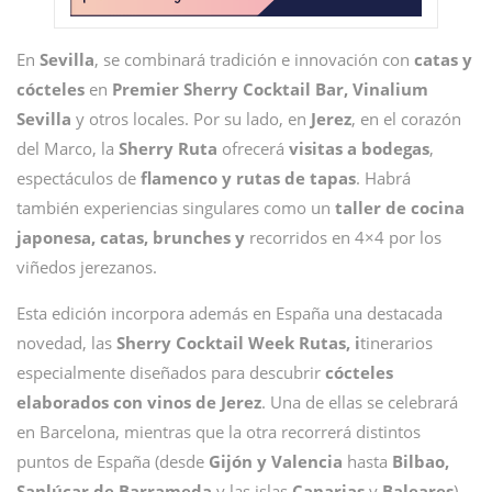
En
Sevilla
,
se combinará tradición e innovación con
catas y
cócteles
en
Premier Sherry Cocktail Bar, Vinalium
Sevilla
y otros locales. Por su lado, en
Jerez
, en el corazón
del Marco, la
Sherry Ruta
ofrecerá
visitas a bodegas
,
espectáculos de
flamenco y rutas de tapas
. Habrá
también experiencias singulares como un
taller de cocina
japonesa, catas, brunches y
recorridos en 4×4 por los
viñedos jerezanos.
Esta edición incorpora además en España una destacada
novedad, las
Sherry Cocktail Week Rutas, i
tinerarios
especialmente diseñados para descubrir
cócteles
elaborados con vinos de Jerez
. Una de ellas se celebrará
en Barcelona, mientras que la otra recorrerá distintos
puntos de España (desde
Gijón y Valencia
hasta
Bilbao,
Sanlúcar de Barrameda
y las islas
Canarias
y
Baleares
),