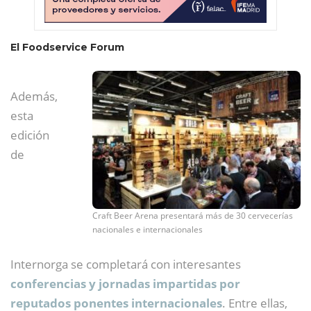
El Foodservice Forum
Además,
esta
edición
de
Craft Beer Arena presentará más de 30 cervecerías
nacionales e internacionales
Internorga se completará con interesantes
conferencias y jornadas impartidas por
reputados ponentes internacionales
. Entre ellas,