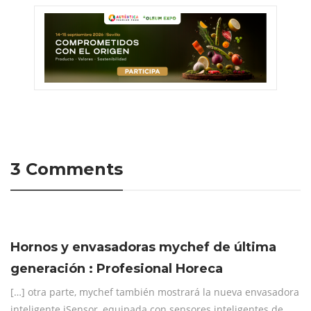
3 Comments
Hornos y envasadoras mychef de última
generación : Profesional Horeca
[…] otra parte, mychef también mostrará la nueva envasadora
inteligente iSensor, equipada con sensores inteligentes de