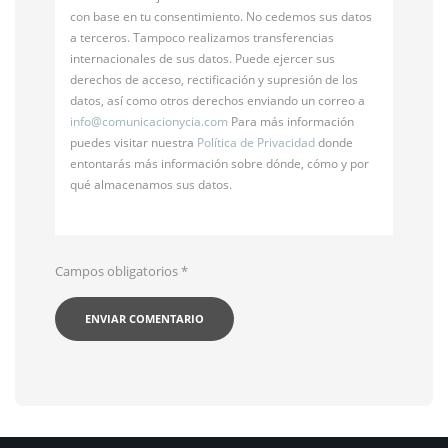
con base en tu consentimiento. No cedemos sus datos
a terceros. Tampoco realizamos transferencias
internacionales de sus datos. Puede ejercer sus
derechos de acceso, rectificación y supresión de los
datos, así como otros derechos enviando un correo a
info@
comunicacionycia.com
Para más información
puedes visitar nuestra
Política de Privacidad
donde
entontarás más información sobre dónde, cómo y por
qué almacenamos sus datos.
Campos obligatorios
*