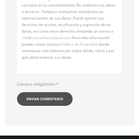
con base en tu consentimiento. No cedemos sus datos
a terceros. Tampoco realizamos transferencias
internacionales de sus datos. Puede ejercer sus
derechos de acceso, rectificación y supresión de los
datos, así como otros derechos enviando un correo a
info@
comunicacionycia.com
Para más información
puedes visitar nuestra
Política de Privacidad
donde
entontarás más información sobre dónde, cómo y por
qué almacenamos sus datos.
Campos obligatorios
*