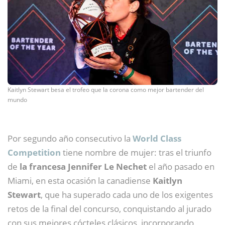
Kaitlyn Stewart besa el trofeo que la corona como mejor bartender del
mundo
Por segundo año consecutivo la
World Class
Competition
tiene nombre de mujer: tras el triunfo
de
la francesa Jennifer Le Nechet
el año pasado en
Miami, en esta ocasión la canadiense
Kaitlyn
Stewart
, que ha superado cada uno de los exigentes
retos de la final del concurso, conquistando al jurado
con sus mejores cócteles clásicos, incorporando