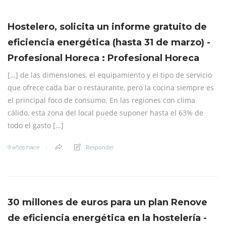
Hostelero, solicita un informe gratuito de
eficiencia energética (hasta 31 de marzo) -
Profesional Horeca : Profesional Horeca
[…] de las dimensiones, el equipamiento y el tipo de servicio
que ofrece cada bar o restaurante, pero la cocina siempre es
el principal foco de consumo. En las regiones con clima
cálido, esta zona del local puede suponer hasta el 63% de
todo el gasto […]
Responder
9 años hace
30 millones de euros para un plan Renove
de eficiencia energética en la hostelería -