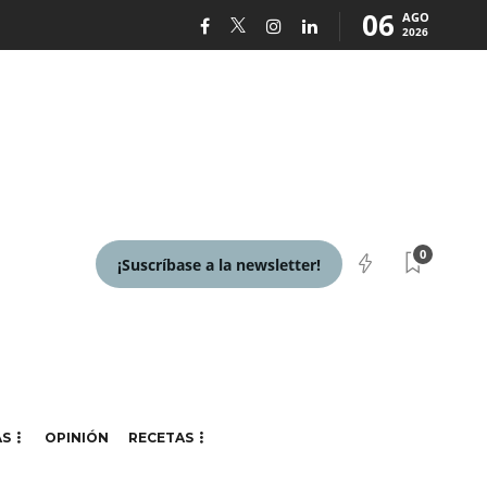
06
AGO
2026
0
¡Suscríbase a la newsletter!
AS
OPINIÓN
RECETAS