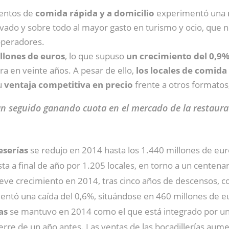
ientos de
comida rápida y a domicilio
experimentó una
vado y sobre todo al mayor gasto en turismo y ocio, que no
operadores.
llones de euros
, lo que supuso
un crecimiento del 0,9
ra en veinte años. A pesar de ello,
los locales de comida
u
ventaja competitiva en precio
frente a otros formatos,
n seguido ganando cuota en el mercado de la restaurac
serías
se redujo en 2014 hasta los 1.440 millones de eur
 a final de año por 1.205 locales, en torno a un centenar
ve crecimiento en 2014, tras cinco años de descensos, co
entó una caída del 0,6%, situándose en 460 millones de e
as
se mantuvo en 2014 como el que está integrado por un
ierre de un año antes. Las ventas de las bocadillerías aume