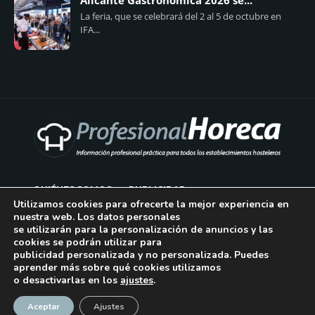
Alicante Gastronómica 2026 se...
La feria, que se celebrará del 2 al 5 de octubre en
IFA...
QUIÉNES SOMOS
PUBLICIDAD
Utilizamos cookies para ofrecerte la mejor experiencia en
nuestra web. Los datos personales
AVISO LEGAL
se utilizarán para la personalización de anuncios y las
cookies se podrán utilizar para
POLÍTICA DE COOKIES
publicidad personalizada y no personalizada. Puedes
aprender más sobre qué cookies utilizamos
POLÍTICA DE PRIVACIDAD
o desactivarlas en los
ajustes
.
¡Suscríbase!
CONTACTO
Aceptar
Ajustes