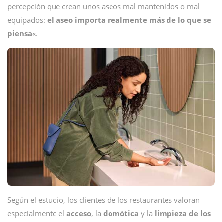
percepción que crean unos aseos mal mantenidos o mal
equipados:
el aseo importa realmente más de lo que se
piensa
«.
Según el estudio, los clientes de los restaurantes valoran
especialmente el
acceso
, la
domótica
y la
limpieza de los