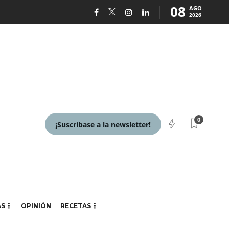
08
AGO
2026
0
¡Suscríbase a la newsletter!
AS
OPINIÓN
RECETAS