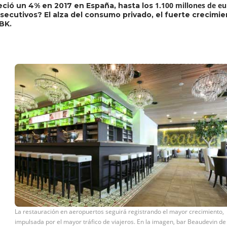
1.100 millones de eu
eció un 4% en 2017 en España, hasta los
ecutivos? El alza del consumo privado, el fuerte crecimient
BK.
La restauración en aeropuertos seguirá registrando el mayor crecimiento,
impulsada por el mayor tráfico de viajeros. En la imagen, bar Beaudevin de 