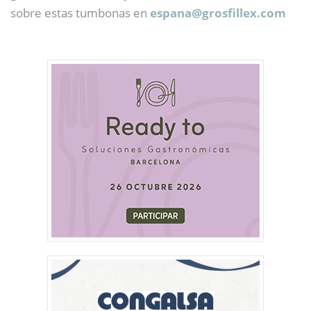
sobre estas tumbonas en
espana@
grosfillex.com