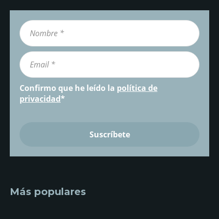
Confirmo que he leído la
política de
privacidad
*
Más populares