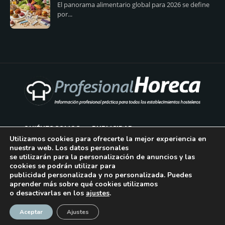
El panorama alimentario global para 2026 se define
por...
QUIÉNES SOMOS
PUBLICIDAD
Utilizamos cookies para ofrecerte la mejor experiencia en
nuestra web. Los datos personales
AVISO LEGAL
se utilizarán para la personalización de anuncios y las
cookies se podrán utilizar para
POLÍTICA DE COOKIES
publicidad personalizada y no personalizada. Puedes
aprender más sobre qué cookies utilizamos
POLÍTICA DE PRIVACIDAD
o desactivarlas en los
ajustes
.
¡Suscríbase!
CONTACTO
Aceptar
Ajustes