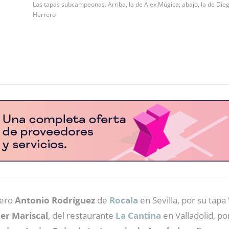
Las tapas subcampeonas. Arriba, la de Alex Múgica; abajo, la de Die
Herrero
nero
Antonio Rodríguez
de
Rocala
en Sevilla, por su tapa 
ier Mariscal
, del restaurante
La Cantina
en Valladolid, po