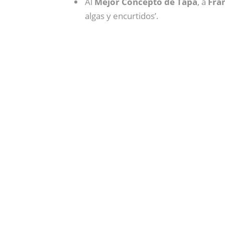
Al
Mejor Concepto de Tapa
, a
Fran
algas y encurtidos’.