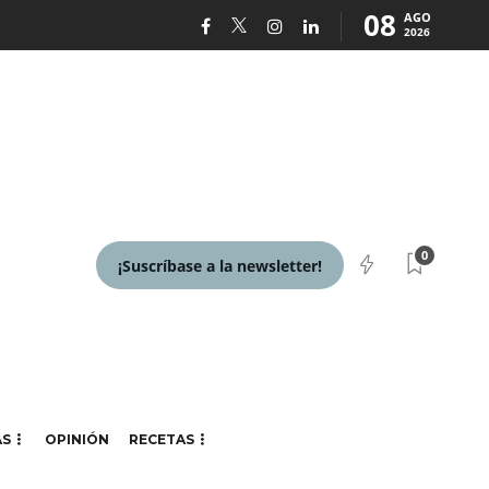
08
AGO
2026
0
¡Suscríbase a la newsletter!
AS
OPINIÓN
RECETAS