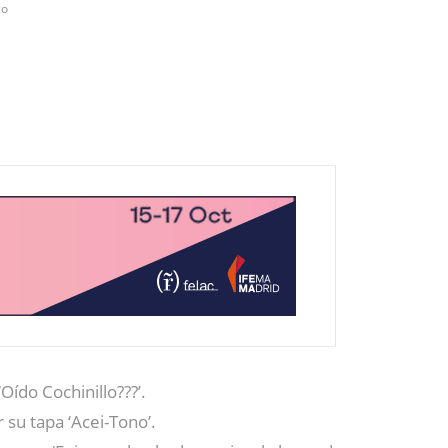
go
‘Oído Cochinillo???’.
r su tapa ‘Acei-Tono’.