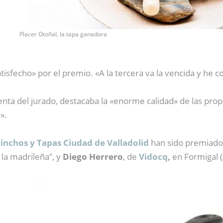
Placer Otoñal, la tapa ganadora
isfecho» por el premio. «A la tercera va la vencida y he c
nta del jurado, destacaba la «enorme calidad» de las pro
».
inchos y Tapas Ciudad de Valladolid
han sido premiad
 la madrileña”, y
Diego Herrero
, de
Vidocq
,
en Formigal 