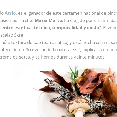
eño
Atrio
, es el ganador de este certamen nacional de pinc
casión por la chef
María Marte
, ha elegido por unanimida
 entre estética, técnica, temporalidad y costo
”. El ven
acalao Skrei.
ón, textura de bao (pan asiático) y está hecha con masa m
entero de otoño evocando la naturaleza”, explica su creado
crema de setas, y se hornea durante veinte minutos.