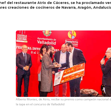
Atrio
hef del restaurante
de Cáceres, se ha proclamado ve
ares creaciones de cocineros de Navarra, Aragón, Andalucía
Alberto Montes, de Atrio, recibe su premio como campeón nacional 
la tapa en el concurso de Valladolid