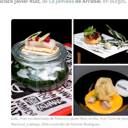
cisco Javier Ruiz,
de
La Jamada
de Arrabal
, en Burgos,
Izda., Foie escabechado de Francisco Javier Ruiz; arriba, Acei-Tono de Javi
Mariscal, y debajo, Oído cochinillo de Antonio Rodríguez