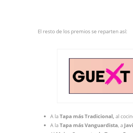
El resto de los premios se reparten así:
A la
Tapa más Tradicional,
al coci
A la
Tapa más Vanguardista
, a
Jav