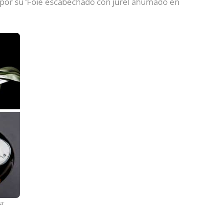
 por su ‘Foie escabechado con jurel ahumado en
er