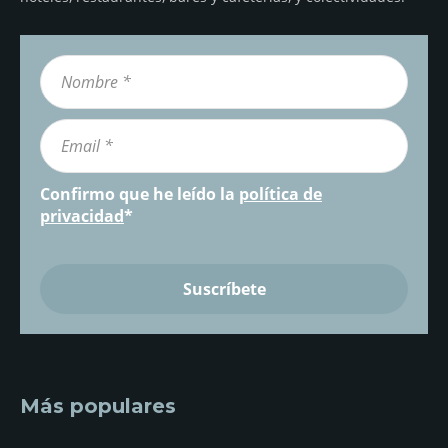
Confirmo que he leído la
política de
privacidad
*
Más populares