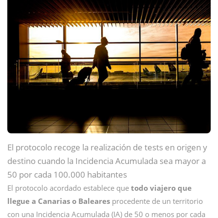
El protocolo recoge la realización de tests en origen y
destino cuando la Incidencia Acumulada sea mayor a
50 por cada 100.000 habitantes
El protocolo acordado establece que
todo viajero que
llegue a Canarias o Baleares
procedente de un territorio
con una Incidencia Acumulada (IA) de 50 o menos por cada