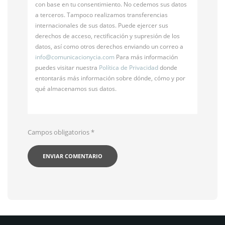
con base en tu consentimiento. No cedemos sus datos
a terceros. Tampoco realizamos transferencias
internacionales de sus datos. Puede ejercer sus
derechos de acceso, rectificación y supresión de los
datos, así como otros derechos enviando un correo a
info@
comunicacionycia.com
Para más información
puedes visitar nuestra
Política de Privacidad
donde
entontarás más información sobre dónde, cómo y por
qué almacenamos sus datos.
Campos obligatorios
*